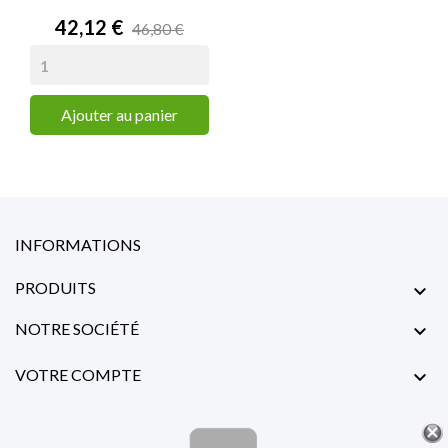
Prix
42,12 €
46,80 €
Ajouter au panier
INFORMATIONS
PRODUITS

NOTRE SOCIÉTÉ

VOTRE COMPTE
