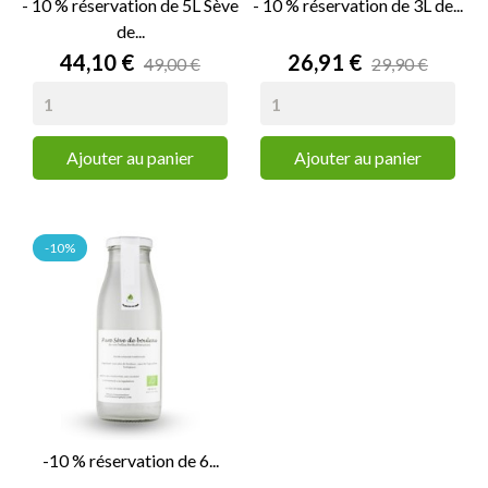
- 10 % réservation de 5L Sève
- 10 % réservation de 3L de...
de...
Prix
Prix
44,10 €
26,91 €
49,00 €
29,90 €
Ajouter au panier
Ajouter au panier
-10%
-10 % réservation de 6...