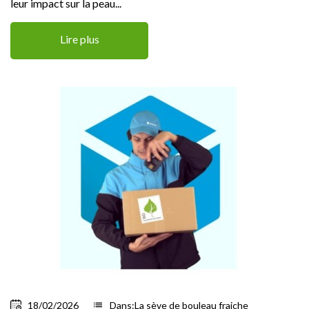
leur impact sur la peau...
Lire plus
18/02/2026
list
Dans:
La sève de bouleau fraiche