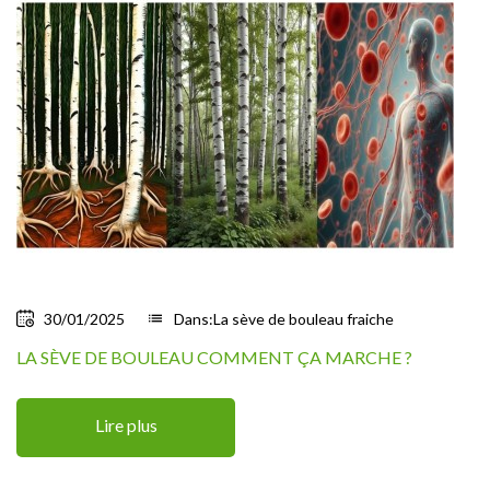
30/01/2025
list
Dans:
La sève de bouleau fraiche
LA SÈVE DE BOULEAU COMMENT ÇA MARCHE ?
Lire plus