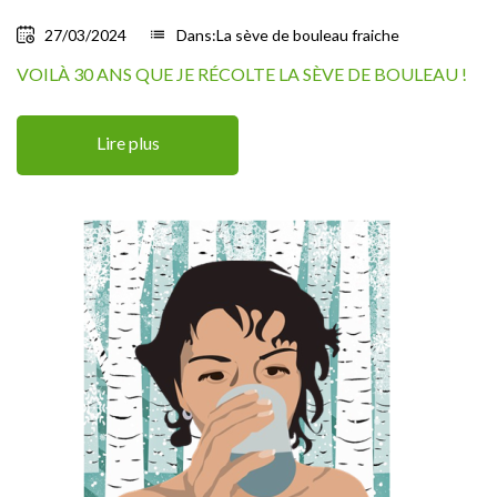
27/03/2024
list
Dans:
La sève de bouleau fraiche
VOILÀ 30 ANS QUE JE RÉCOLTE LA SÈVE DE BOULEAU !
Lire plus