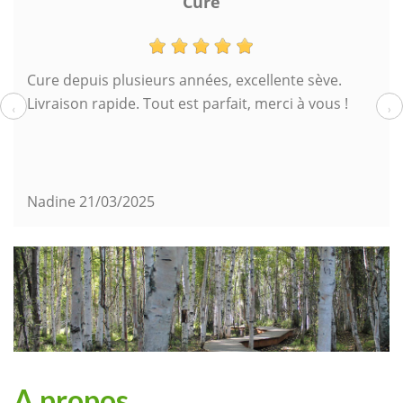
Parfait
Livraison à temps avec choix du moment.
Emballage parfait. Indication de la DLUO très
‹
›
intéressante .
Gene
18/03/2025
A propos