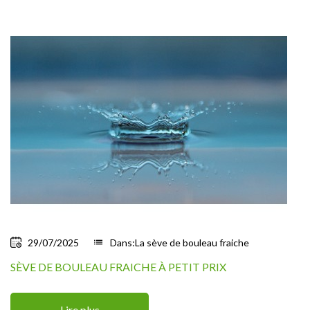
29/07/2025
list
Dans:
La sève de bouleau fraiche
SÈVE DE BOULEAU FRAICHE À PETIT PRIX
Lire plus