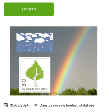
Lire plus
31/05/2024
list
Dans:
La sève de bouleau stabilisée