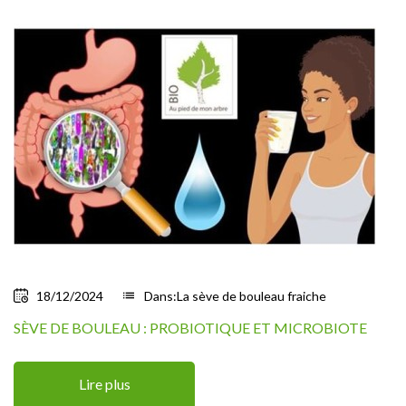
18/12/2024
list
Dans:
La sève de bouleau fraiche
SÈVE DE BOULEAU : PROBIOTIQUE ET MICROBIOTE
Lire plus