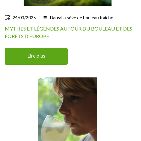
24/03/2025
list
Dans:
La sève de bouleau fraiche
MYTHES ET LÉGENDES AUTOUR DU BOULEAU ET DES
FORÊTS D’EUROPE
Lire plus