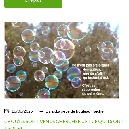
16/06/2025
list
Dans:
La sève de bouleau fraiche
CE QU’ILS SONT VENUS CHERCHER… ET CE QU’ILS ONT
TROUVÉ.