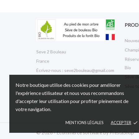
PROD
Nouvea
Champi
Seve 2 Bouleau
Réserva
France
Bio
Écrivez-nous :
seve2bouleau@gmail.com
Sève de
Notre boutique utilise des cookies pour améliorer
Sève to
l'expérience utilisateur et nous vous recommandons
d'accepter leur utilisation pour profiter pleinement de
votre navigation.
MENTIONS LÉGALES
ACCEPTER
done
© 2026 - Ecommerce software by PrestaShop™