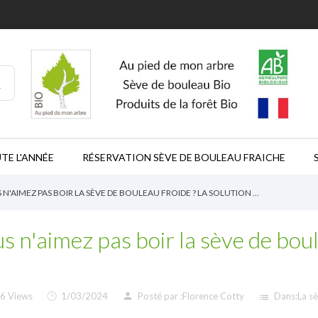
TE L'ANNÉE
RÉSERVATION SÈVE DE BOULEAU FRAICHE
N'AIMEZ PAS BOIR LA SÈVE DE BOULEAU FROIDE ? LA SOLUTION ...
s n'aimez pas boir la sève de boul
6 Views
1/03/2024
Posté par :
Florence Cotty
Dans:
La s
person
list