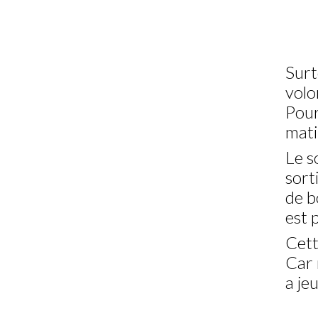
Surt
volo
Pour
matin
Le s
sort
de b
est p
Cett
Car 
a jeu