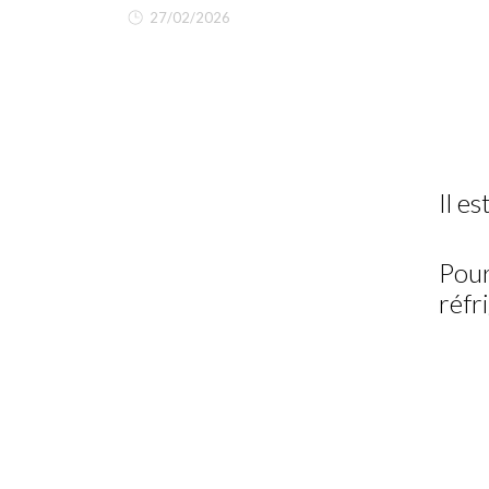
27/02/2026
Il e
Pour
réfr