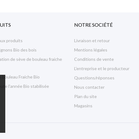
UITS
NOTRE SOCIÉTÉ
ux produits
Livraison et retour
gnons Bio des bois
Mentions légales
tion de sève de bouleau fraiche
Conditions de vente
L'entreprise et le producteur
 bouleau Fraiche Bio
Questions/réponses
ute l'année Bio stabilisée
Nous contacter
Plan du site
Magasins