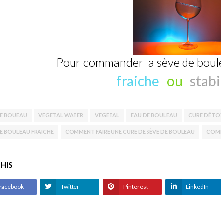
Pour commander la sève de bouleau
fraiche
ou
stabi
DE BOUEAU
VEGETAL WATER
VEGETAL
EAU DE BOULEAU
CURE DÉTO
DE BOULEAU FRAICHE
COMMENT FAIRE UNE CURE DE SÈVE DE BOULEAU
COMB
THIS
Facebook
Twitter
Pinterest
LinkedIn